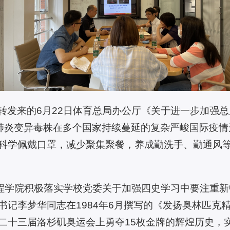
转发来的6月22日体育总局办公厅《关于进一步加强
冠肺炎变异毒株在多个国家持续蔓延的复杂严峻国际疫
科学佩戴口罩，减少聚集聚餐，养成勤洗手、勤通风
工程学院积极落实学校党委关于加强四史学习中要注重
记李梦华同志在1984年6月撰写的《发扬奥林匹克精
二十三届洛杉矶奥运会上勇夺15枚金牌的辉煌历史，实