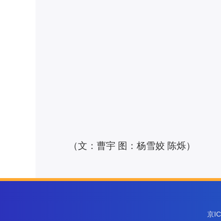
（文：曹宇 图：杨雪姣 陈烁）
京I