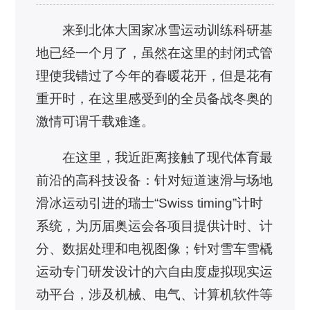
来到北体大国家冰雪运动训练科研基
地已经一个月了，虽然在这里的封闭式管
理使我错过了今年的春暖花开，但是花有
重开时，在这里感受到的全员备战冬奥的
激情可谓千载难逢。
在这里，我近距离接触了现代体育最
前沿的高科技设备：针对短道速滑与场地
滑冰运动引进的瑞士“Swiss timing”计时
系统，为历届奥运会各项目提供计时、计
分、数据处理和电视图像；针对雪车雪橇
运动专门研发设计的六自由度虚拟现实运
动平台，涉及机械、电气、计算机软件等