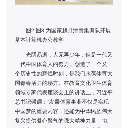
图2 图3 为国家越野滑雪集训队开展
基本计算机办公教学
光阴易逝，人无再少年，但是一代又
一代中国体育人的努力，创造了一个又一
个历史性的辉煌时刻，是我们永葆体育大
国青春活力的秘方。在教育文化卫生体育
领域专家代表座谈会上的讲话上，习近平
总书记强调：“发展体育事业不仅是实现
中国梦的重要内容，还能为中华民族伟大
复兴提供凝心聚气的强大精神力量。”加