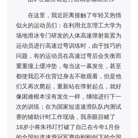
在这里，我近距离接触了年轻又热情
似火的运动员们：在利用北京理工大学为
场地滑冰专门研发的人体高速弹射装置为
运动员进行高速过弯训练时，由于技巧的
问题，有的运动员在高速过弯后会失衡而
重重撞上缓冲垫，每当这一幕发生，甚至
都使我忍不住背过身去不敢观看，但是他
们又再次爬起，重新站在弹射起点，就好
像困难根本没有发生一样，继续进行下一
次的训练；在为国家短道速滑队队内测试
赛的辅助计时工作现场，我亲眼目睹了
18岁小将朱祎玎打破了自己在今年1月份
的全国短道速滑冠军赛中刚刚创下的全国