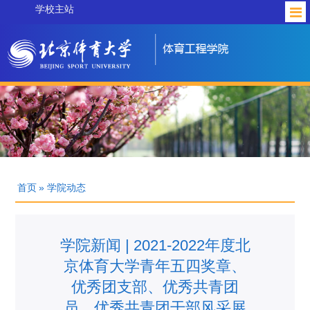
学校主站
首页
» 学院动态
学院新闻 | 2021-2022年度北
京体育大学青年五四奖章、
优秀团支部、优秀共青团
员、优秀共青团干部风采展