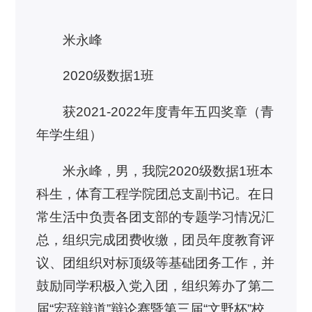
米永峰
2020级数据1班
获2021-2022年度青年五四奖章（青
年学生组）
米永峰，男，我院2020级数据1班本
科生，体育工程学院团总支副书记。在日
常生活中负责各团支部的专题学习情况汇
总，组织完成团费收缴，团员年度教育评
议、团组织对标顶级等基础团务工作，并
鼓励同学积极入党入团，组织筹办了第二
届“宏辞辩道”辩论赛暨第三届“文野杯”校