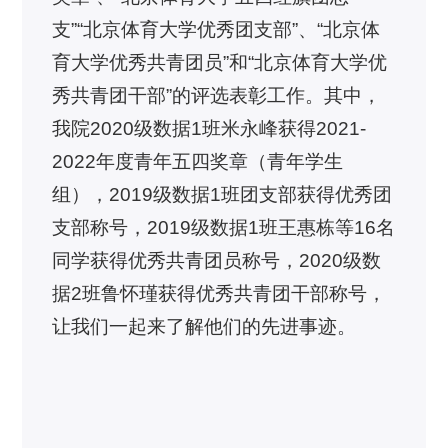
支”“北京体育大学优秀团支部”、“北京体
育大学优秀共青团员”和“北京体育大学优
秀共青团干部”的评选表彰工作。其中，
我院2020级数据1班米永峰获得2021-
2022年度青年五四奖章（青年学生
组），2019级数据1班团支部获得优秀团
支部称号，2019级数据1班王惠栋等16名
同学获得优秀共青团员称号，2020级数
据2班鲁怀瑾获得优秀共青团干部称号，
让我们一起来了解他们的先进事迹。