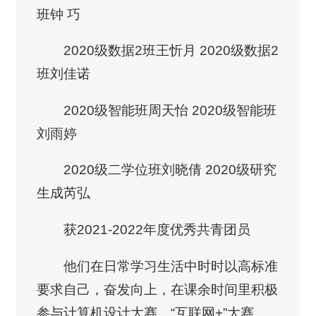
班钟 巧
2020级数据2班王忻月 2020级数据2
班刘佳诺
2020级智能班周天怡 2020级智能班
刘雨婷
2020级二学位班刘晓倩 2020级研究
生成芮弘
获2021-2022年度优秀共青团员
他们在日常学习生活中时时以高标准
要求自己，奋发向上，在课余时间里积极
参与计算机设计大赛、“互联网+”大赛、