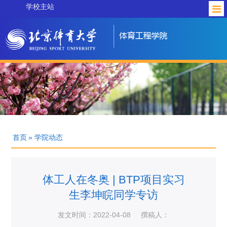
学校主站
首页
» 学院动态
体工人在冬奥 | BTP项目实习
生李坤睆同学专访
发文时间：2022-04-08
撰稿人：