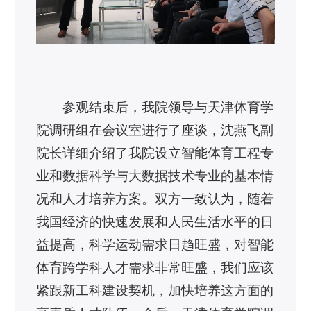
参观结束后，我院领导与天津体育学
院调研组在会议室进行了座谈，沈燕飞副
院长详细介绍了我院设立智能体育工程专
业和数据科学与大数据技术专业的基本情
况和人才培养方案。双方一致认为，随着
我国经济的快速发展和人民生活水平的日
益提高，科学运动需求日趋旺盛，对智能
体育跨学科人才需求非常旺盛，我们应该
紧跟新工科建设契机，加快培养这方面的