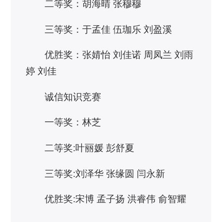
二等奖：胡海晴 张穆穆
三等奖：于孟佳 伍珈乐 刘盈溪
优胜奖：张婧怡 刘佳诺 周凤兰 刘雨
婷 刘佳
诚信知识竞赛
一等奖：林芝
二等奖:叶丽媛 彭舒夏
三等奖:刘泽华 张缘圆 闫永新
优胜奖:宋博 孟子扬 洪睿伟 俞智耀