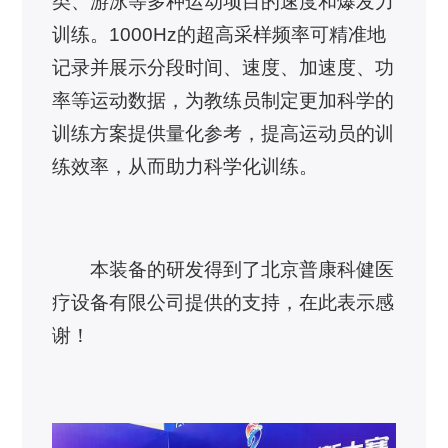
类、游泳等多种运动项目的速度和爆发力
训练。1000Hz的超高采样频率可精准地
记录并展示分段时间、速度、加速度、功
率等运动数据，为教练员制定更加科学的
训练方案提供量化参考，提高运动员的训
练效率，从而助力科学化训练。
本装备的研发得到了北京普康科健医
疗设备有限公司提供的支持，在此表示感
谢！