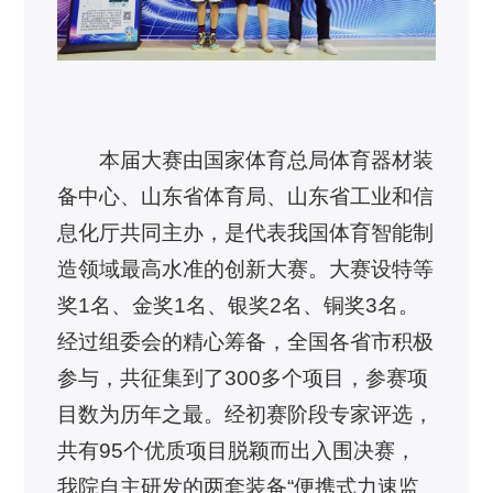
本届大赛由国家体育总局体育器材装
备中心、山东省体育局、山东省工业和信
息化厅共同主办，是代表我国体育智能制
造领域最高水准的创新大赛。大赛设特等
奖1名、金奖1名、银奖2名、铜奖3名。
经过组委会的精心筹备，全国各省市积极
参与，共征集到了300多个项目，参赛项
目数为历年之最。经初赛阶段专家评选，
共有95个优质项目脱颖而出入围决赛，
我院自主研发的两套装备“便携式力速监