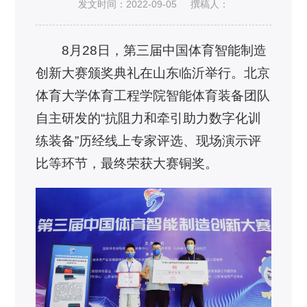
发文时间：2022-09-05
撰稿人：
8月28日，第三届中国体育智能制造
创新大赛颁奖典礼在山东临沂举行。北京
体育大学体育工程学院智能体育装备团队
自主研发的“抗阻力和牵引助力数字化训
练装备”历经线上专家评选、现场演示评
比等环节，最终荣获大赛铜奖。