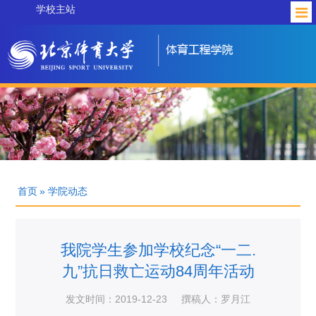
学校主站
首页
» 学院动态
我院学生参加学校纪念“一二.
九”抗日救亡运动84周年活动
发文时间：2019-12-23
撰稿人：罗月江