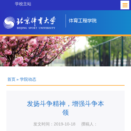
学校主站
首页
» 学院动态
发扬斗争精神，增强斗争本
领
发文时间：2019-10-18
撰稿人：