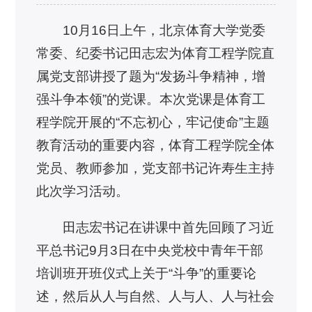
10月16日上午，北京体育大学党委
常委、纪委书记田志宏为体育工程学院直
属党支部讲授了题为“发扬斗争精神，增
强斗争本领”的党课。本次党课是体育工
程学院开展的“不忘初心，牢记使命”主题
教育活动的重要内容，体育工程学院全体
党员、教师参加，党支部书记许寿生主持
此次学习活动。
田志宏书记在讲课中首先回顾了习近
平总书记9月3日在中央党校中青年干部
培训班开班仪式上关于“斗争”的重要论
述，然后从人与自然、人与人、人与社会