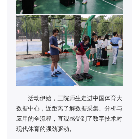
活动伊始，三院师生走进中国体育大
数据中心，近距离了解数据采集、分析与
应用的全流程，直观感受到了数字技术对
现代体育的强劲驱动。