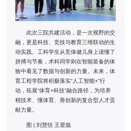
此次三院共建活动，是一次视野的交
融，更是科技、竞技与教育三维联动的生
动实践。工科学生从竞体健儿身上读懂了
拼搏与节奏，术科同学则在智能装备的体
验中看见了数据与创新的力量。未来，体
育工程学院将积极落实“人工智能+”行
动，拓展“体育+科技”融合路径，为培养
精技术、懂体育、善创新的复合型人才贡
献力量。
图 | 刘慧恬 王星懿