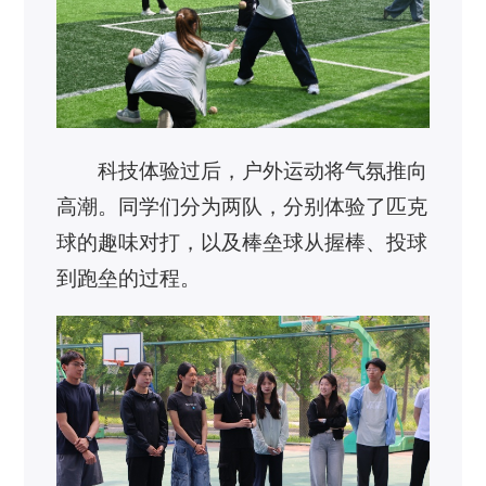
科技体验过后，户外运动将气氛推向
高潮。同学们分为两队，分别体验了匹克
球的趣味对打，以及棒垒球从握棒、投球
到跑垒的过程。